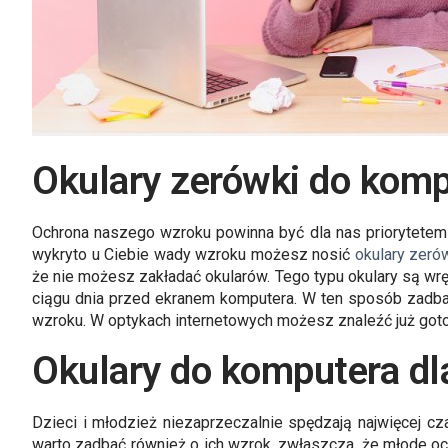
Okulary zerówki do komp
Ochrona naszego wzroku powinna być dla nas priorytetem 
wykryto u Ciebie wady wzroku możesz nosić
okulary zeró
że nie możesz zakładać okularów. Tego typu okulary są wr
ciągu dnia przed ekranem komputera. W ten sposób zadba
wzroku. W optykach internetowych możesz znaleźć już got
Okulary do komputera dla
Dzieci i młodzież niezaprzeczalnie spędzają najwięcej cz
warto zadbać również o ich wzrok, zwłaszcza, że młode oc