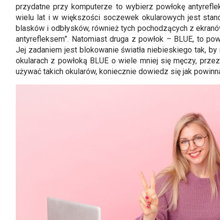
przydatne przy komputerze to wybierz powłokę antyrefle
wielu lat i w większości soczewek okularowych jest stan
blasków i odbłysków, również tych pochodzących z ekranó
antyrefleksem”. Natomiast druga z powłok – BLUE, to po
Jej zadaniem jest blokowanie światła niebieskiego tak, b
okularach z powłoką BLUE o wiele mniej się męczy, przez
używać takich okularów, koniecznie dowiedz się jak powin