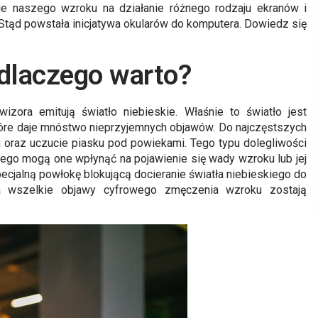
ie naszego wzroku na działanie różnego rodzaju ekranów i
Stąd powstała inicjatywa okularów do komputera. Dowiedz się
dlaczego warto?
izora emitują światło niebieskie. Właśnie to światło jest
óre daje mnóstwo nieprzyjemnych objawów. Do najczęstszych
u oraz uczucie piasku pod powiekami. Tego typu dolegliwości
tego mogą one wpłynąć na pojawienie się wady wzroku lub jej
pecjalną powłokę blokującą docieranie światła niebieskiego do
a wszelkie objawy cyfrowego zmęczenia wzroku zostają