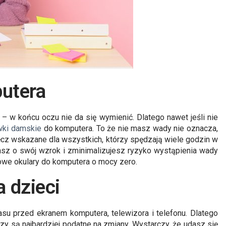
utera
– w końcu oczu nie da się wymienić. Dlatego nawet jeśli nie
wki damskie
do komputera. To że nie masz wady nie oznacza,
ęcz wskazane dla wszystkich, którzy spędzają wiele godzin w
sz o swój wzrok i zminimalizujesz ryzyko wystąpienia wady
owe okulary do komputera o mocy zero.
 dzieci
asu przed ekranem komputera, telewizora i telefonu. Dlatego
zy są najbardziej podatne na zmiany. Wystarczy, że udasz się