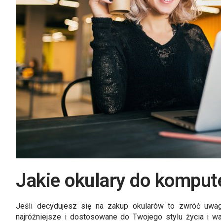
Jakie okulary do komput
Jeśli decydujesz się na zakup okularów to zwróć uw
najróżniejsze i dostosowane do Twojego stylu życia i w