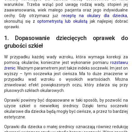
warunków. Trzeba wziąć pod uwagę rodzaj wady, stopień jej
zaawansowania, wiek małego pacjenta oraz jego indywidualne
cechy. Gdy otrzymasz już
receptę na okulary dla dziecka
,
skonsultuj się z
optometrystą lub okulistą
jak najlepiej dobrać
oprawki.
1. Dopasowanie dziecięcych oprawek do
grubości szkieł
W przypadku każdej wady wzroku, która wymaga korekcji za
pomocą okularów, konieczne jest wykonanie pomiaru
rozstawu
źrenic
. Ważnym parametrem jest także indeks soczewki. Im jest on
wyższy – tym soczewka jest cieńsza. Ma to duże znaczenie w
przypadku wad wzroku o wysokich wartościach. Można
zniwelować efekt powiększonych oczu, który zdarza się przy
plusowych szkłach okularowych.
Oprawki powinny być dopasowane w taki sposób, by pozwolić na
użycie szkieł o niewielkiej średnicy. Dzięki temu soczewki
okularowe dla dziecka będą mogły być cieńsze, a przez to bardziej
estetyczne.
Oprawki dla dziecka o małej średnicy oznaczają również redukcję