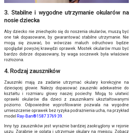
3. Stabilne i wygodne utrzymanie okularów na
nosie dziecka
Aby dziecko nie zniechęciło się do noszenia okularów, muszą być
one tak dopasowane, by gwarantować stabilne utrzymanie. Nie
mogą się zsuwać, bo wówczas maluch odruchowo będzie
spoglądał powyżej krawędzi oprawek. Mostek okularów musi być
bardzo dobrze dopasowany, by waga soczewek była właściwie
rozłożona.
4. Rodzaj zauszników
Zauszniki mają za zadanie utrzymać okulary korekcyjne na
dziecięcej głowie. Należy dopasować zauszniki adekwatnie do
kształtu i rozmiaru głowy naszej pociechy. Mogą to ułatwić
oprawki okularów dla dzieci z zausznikami ukształtowanymi
poziomo. Odpowiednie wyprofilowanie pozwala na wygodne
umieszczenie oprawek bez ryzyka podrażnienia ucha, na przykład
model
Ray-Ban®1587 3769 39
.
Inny typ zauszników jest wyraźnie bardziej zaokrąglony w rejonie
uszu. Zgrabnie je oplata i utrzymuje okulary na miejscu. Zobacz