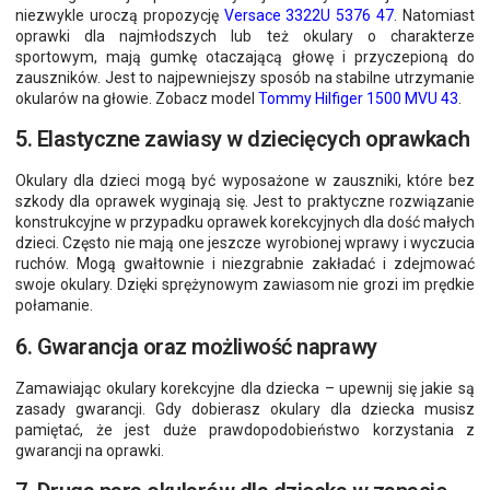
niezwykle uroczą propozycję
Versace 3322U 5376 47
. Natomiast
oprawki dla najmłodszych lub też okulary o charakterze
sportowym, mają gumkę otaczającą głowę i przyczepioną do
zauszników. Jest to najpewniejszy sposób na stabilne utrzymanie
okularów na głowie. Zobacz model
Tommy Hilfiger 1500 MVU 43
.
5. Elastyczne zawiasy w dziecięcych oprawkach
Okulary dla dzieci mogą być wyposażone w zauszniki, które bez
szkody dla oprawek wyginają się. Jest to praktyczne rozwiązanie
konstrukcyjne w przypadku oprawek korekcyjnych dla dość małych
dzieci. Często nie mają one jeszcze wyrobionej wprawy i wyczucia
ruchów. Mogą gwałtownie i niezgrabnie zakładać i zdejmować
swoje okulary. Dzięki sprężynowym zawiasom nie grozi im prędkie
połamanie.
6. Gwarancja oraz możliwość naprawy
Zamawiając okulary korekcyjne dla dziecka – upewnij się jakie są
zasady gwarancji. Gdy dobierasz okulary dla dziecka musisz
pamiętać, że jest duże prawdopodobieństwo korzystania z
gwarancji na oprawki.