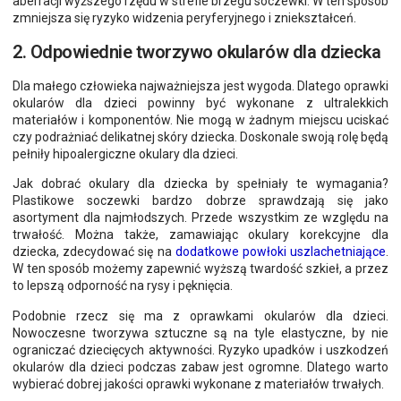
aberracji wyższego rzędu w strefie brzegu soczewki. W ten sposób
zmniejsza się ryzyko widzenia peryferyjnego i zniekształceń.
2. Odpowiednie tworzywo okularów dla dziecka
Dla małego człowieka najważniejsza jest wygoda. Dlatego oprawki
okularów dla dzieci powinny być wykonane z ultralekkich
materiałów i komponentów. Nie mogą w żadnym miejscu uciskać
czy podrażniać delikatnej skóry dziecka. Doskonale swoją rolę będą
pełniły hipoalergiczne okulary dla dzieci.
Jak dobrać okulary dla dziecka by spełniały te wymagania?
Plastikowe soczewki bardzo dobrze sprawdzają się jako
asortyment dla najmłodszych. Przede wszystkim ze względu na
trwałość. Można także, zamawiając okulary korekcyjne dla
dziecka, zdecydować się na
dodatkowe powłoki uszlachetniające
.
W ten sposób możemy zapewnić wyższą twardość szkieł, a przez
to lepszą odporność na rysy i pęknięcia.
Podobnie rzecz się ma z oprawkami okularów dla dzieci.
Nowoczesne tworzywa sztuczne są na tyle elastyczne, by nie
ograniczać dziecięcych aktywności. Ryzyko upadków i uszkodzeń
okularów dla dzieci podczas zabaw jest ogromne. Dlatego warto
wybierać dobrej jakości oprawki wykonane z materiałów trwałych.