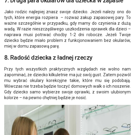
7. Druga para okularów dla dziecka w zapasie
Jako rodzic najlepiej znasz swoje dziecko. Jeżeli należy ono do
tych, które energia rozpiera – rozważ zakup zapasowej pary. To
ważne szczególnie w przypadku, gdy mamy do czynienia z dużą
wadą. W razie nieszczęśliwego uszkodzenia oprawek dla dzieci –
naprawa musi potrwać choćby 1-2 dni robocze. Jeżeli Twoje
dziecko będzie miało problem z funkcjonowaniem bez okularów,
miej w domu zapasową parę.
8. Radość dziecka z ładnej rzeczy
Przy tych wszystkich praktycznych względach nie wolno nam
zapominać, że dziecko kilkuletnie ma już swój gust. Zatem pozwól
mu wybrać okulary korekcyjne takie, które mu się podobają.
Wówczas nie trzeba będzie toczyć domowych walk o ich noszenie.
Gdy dziecko samo wybierze swoje oprawki, z swoim ulubionym
kolorze – na pewno chętniej będzie je nosić.