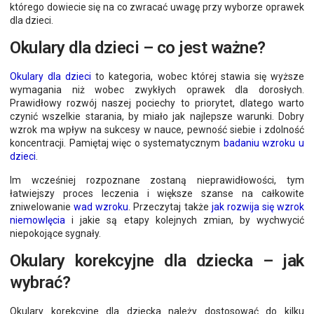
którego dowiecie się na co zwracać uwagę przy wyborze oprawek
dla dzieci.
Okulary dla dzieci – co jest ważne?
Okulary dla dzieci
to kategoria, wobec której stawia się wyższe
wymagania niż wobec zwykłych oprawek dla dorosłych.
Prawidłowy rozwój naszej pociechy to priorytet, dlatego warto
czynić wszelkie starania, by miało jak najlepsze warunki. Dobry
wzrok ma wpływ na sukcesy w nauce, pewność siebie i zdolność
koncentracji. Pamiętaj więc o systematycznym
badaniu wzroku u
dzieci
.
Im wcześniej rozpoznane zostaną nieprawidłowości, tym
łatwiejszy proces leczenia i większe szanse na całkowite
zniwelowanie
wad wzroku
. Przeczytaj także
jak rozwija się wzrok
niemowlęcia
i jakie są etapy kolejnych zmian, by wychwycić
niepokojące sygnały.
Okulary korekcyjne dla dziecka – jak
wybrać?
Okulary korekcyjne dla dziecka należy dostosować do kilku